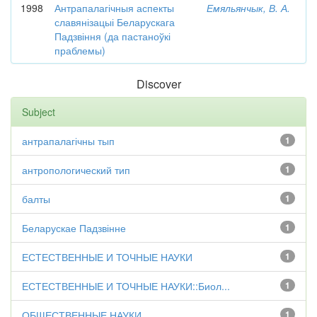
1998
Антрапалагічныя аспекты
Емяльянчык, В. А.
славянізацыі Беларускага
Падзвіння (да пастаноўкі
праблемы)
Discover
Subject
антрапалагічны тып
1
антропологический тип
1
балты
1
Беларускае Падзвінне
1
ЕСТЕСТВЕННЫЕ И ТОЧНЫЕ НАУКИ
1
ЕСТЕСТВЕННЫЕ И ТОЧНЫЕ НАУКИ::Биол...
1
ОБЩЕСТВЕННЫЕ НАУКИ
1