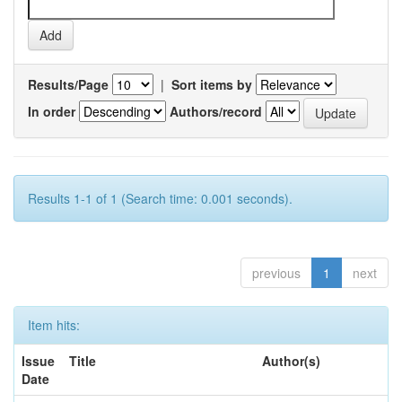
Results/Page
|
Sort items by
In order
Authors/record
Results 1-1 of 1 (Search time: 0.001 seconds).
previous
1
next
Item hits:
Issue
Title
Author(s)
Date