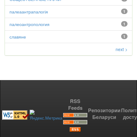
палеаантрапалогія
1
палеоантропология
1
славяне
1
next >
RSS
Feeds
Репозитории
Полит
Беларуси
дост