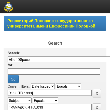
Skip
Репозиторий Полоцкого государственного
navigation
университета имени Евфросинии Полоцкой
Search
Search:
for
Current filters: