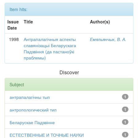
Item hits:
Issue
Title
Author(s)
Date
1998
Антрапалагічныя аспекты
Емяльянчык, В. А.
славянізацыі Беларускага
Падзвіння (да пастаноўкі
праблемы)
Discover
Subject
антрапалагічны тып
1
антропологический тип
1
Беларускае Падзвінне
1
ЕСТЕСТВЕННЫЕ И ТОЧНЫЕ НАУКИ
1