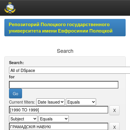
Skip
Репозиторий Полоцкого государственного
navigation
университета имени Евфросинии Полоцкой
Search
Search:
for
Current filters: