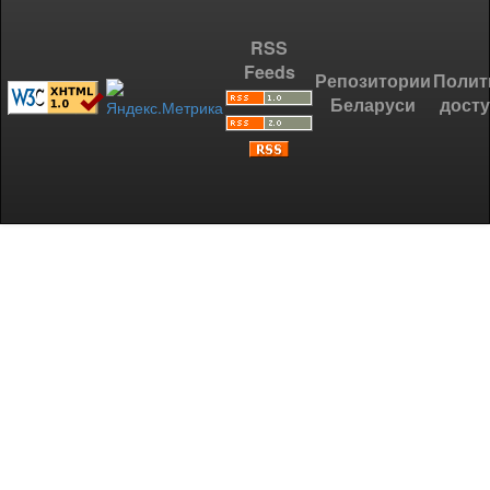
RSS
Feeds
Репозитории
Полит
Беларуси
дост