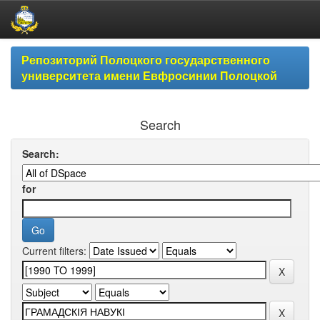
Skip
Репозиторий Полоцкого государственного
navigation
университета имени Евфросинии Полоцкой
Search
Search:
for
Current filters: