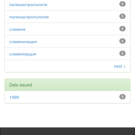
палеаантрапалогія
1
палеоантропология
1
славяне
1
славянизация
1
славянізацыя
1
next >
Date issued
1998
1