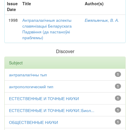
Issue
Title
Author(s)
Date
1998
Антрапалагічныя аспекты
Емяльянчык, В. А.
славянізацыі Беларускага
Падзвіння (да пастаноўкі
праблемы)
Discover
Subject
антрапалагічны тып
1
антропологический тип
1
ЕСТЕСТВЕННЫЕ И ТОЧНЫЕ НАУКИ
1
ЕСТЕСТВЕННЫЕ И ТОЧНЫЕ НАУКИ::Биол...
1
ОБЩЕСТВЕННЫЕ НАУКИ
1