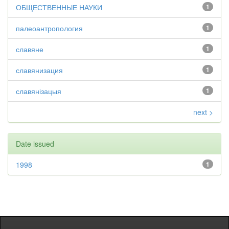
ОБЩЕСТВЕННЫЕ НАУКИ
1
палеоантропология
1
славяне
1
славянизация
1
славянізацыя
1
next >
Date issued
1998
1