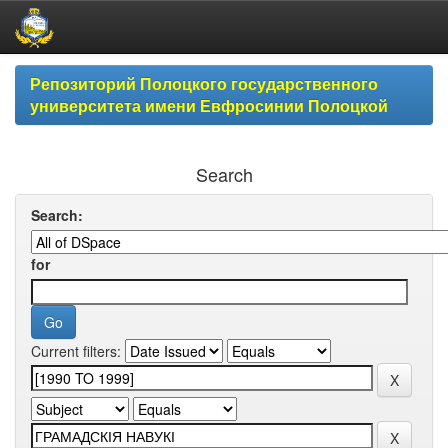
Skip
Репозиторий Полоцкого государственного
navigation
университета имени Евфросинии Полоцкой
Search
Search:
for
Current filters: