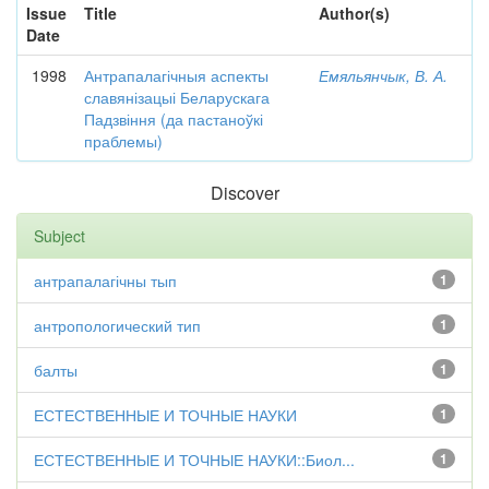
Issue
Title
Author(s)
Date
1998
Антрапалагічныя аспекты
Емяльянчык, В. А.
славянізацыі Беларускага
Падзвіння (да пастаноўкі
праблемы)
Discover
Subject
антрапалагічны тып
1
антропологический тип
1
балты
1
ЕСТЕСТВЕННЫЕ И ТОЧНЫЕ НАУКИ
1
ЕСТЕСТВЕННЫЕ И ТОЧНЫЕ НАУКИ::Биол...
1