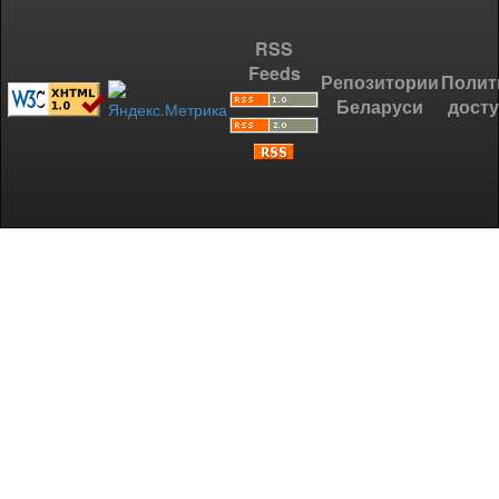
RSS
Feeds
Репозитории
Полит
Беларуси
дост