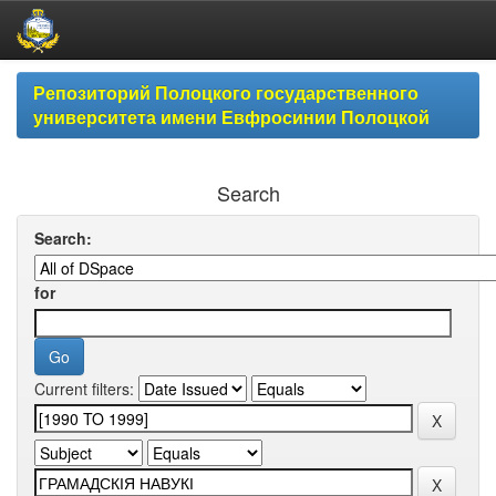
Skip
Репозиторий Полоцкого государственного
navigation
университета имени Евфросинии Полоцкой
Search
Search:
for
Current filters: