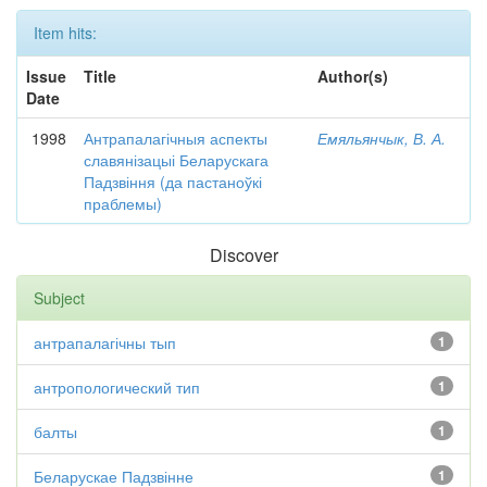
Item hits:
Issue
Title
Author(s)
Date
1998
Антрапалагічныя аспекты
Емяльянчык, В. А.
славянізацыі Беларускага
Падзвіння (да пастаноўкі
праблемы)
Discover
Subject
антрапалагічны тып
1
антропологический тип
1
балты
1
Беларускае Падзвінне
1