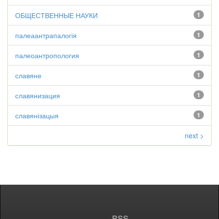
ОБЩЕСТВЕННЫЕ НАУКИ
1
палеаантрапалогія
1
палеоантропология
1
славяне
1
славянизация
1
славянізацыя
1
next >
RSS