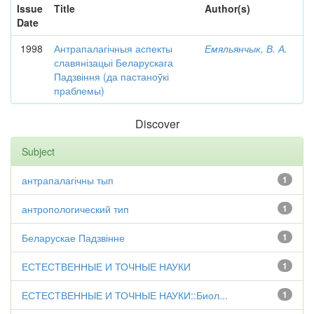
Issue
Title
Author(s)
Date
1998
Антрапалагічныя аспекты
Емяльянчык, В. А.
славянізацыі Беларускага
Падзвіння (да пастаноўкі
праблемы)
Discover
Subject
антрапалагічны тып
1
антропологический тип
1
Беларускае Падзвінне
1
ЕСТЕСТВЕННЫЕ И ТОЧНЫЕ НАУКИ
1
ЕСТЕСТВЕННЫЕ И ТОЧНЫЕ НАУКИ::Биол...
1