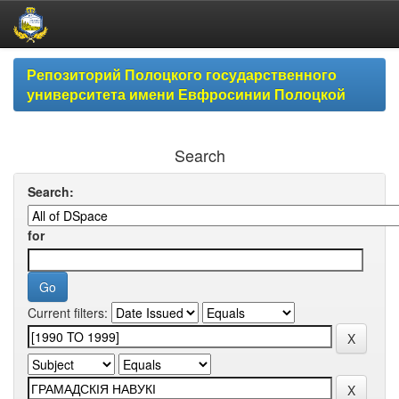
Skip
Репозиторий Полоцкого государственного
navigation
университета имени Евфросинии Полоцкой
Search
Search:
for
Current filters: