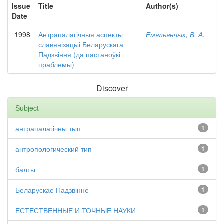
Issue
Title
Author(s)
Date
1998
Антрапалагічныя аспекты
Емяльянчык, В. А.
славянізацыі Беларускага
Падзвіння (да пастаноўкі
праблемы)
Discover
Subject
антрапалагічны тып
1
антропологический тип
1
балты
1
Беларускае Падзвінне
1
ЕСТЕСТВЕННЫЕ И ТОЧНЫЕ НАУКИ
1