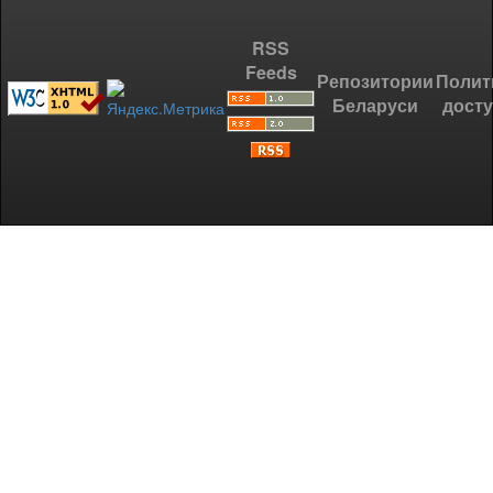
RSS
Feeds
Репозитории
Полит
Беларуси
дост