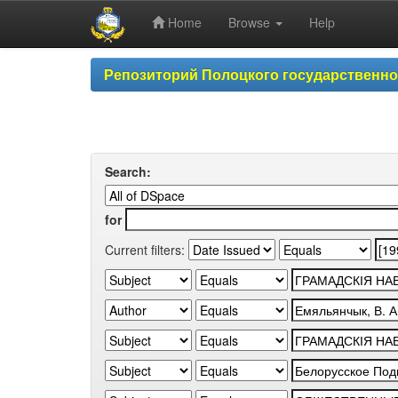
Home
Browse
Help
Skip
Репозиторий Полоцкого государственн
navigation
Search:
for
Current filters: