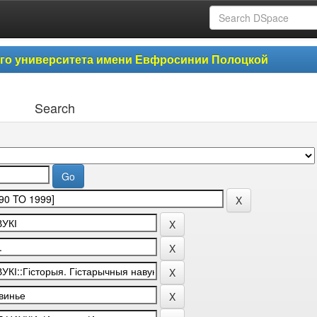
ого университета имени Евфросинии Полоцкой
Search