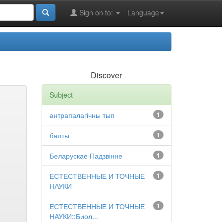
Sign on to:
Language
Discover
Subject
антрапалагічны тып
1
балты
1
Беларускае Падзвінне
1
ЕСТЕСТВЕННЫЕ И ТОЧНЫЕ
1
НАУКИ
ЕСТЕСТВЕННЫЕ И ТОЧНЫЕ
1
НАУКИ::Биол...