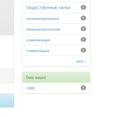
ОБЩЕСТВЕННЫЕ НАУКИ
1
палеаантрапалогія
1
палеоантропология
1
славянизация
1
славянізацыя
1
next >
Date issued
1998
1