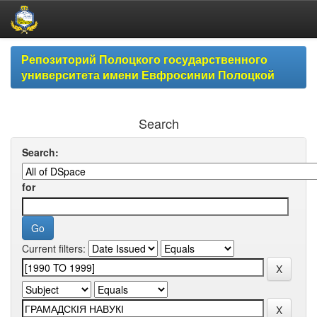
Skip
Репозиторий Полоцкого государственного
navigation
университета имени Евфросинии Полоцкой
Search
Search:
for
Current filters: