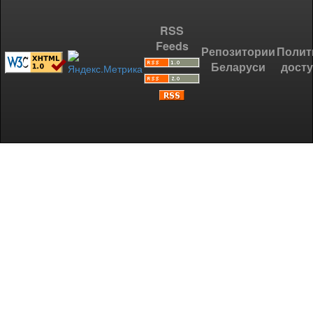
RSS
Feeds
Репозитории
Полит
Беларуси
дост