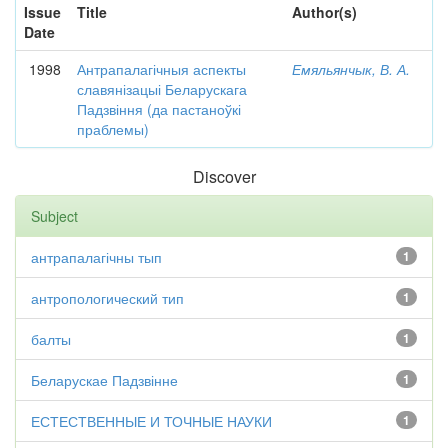
Issue
Title
Author(s)
Date
1998
Антрапалагічныя аспекты
Емяльянчык, В. А.
славянізацыі Беларускага
Падзвіння (да пастаноўкі
праблемы)
Discover
Subject
антрапалагічны тып
1
антропологический тип
1
балты
1
Беларускае Падзвінне
1
ЕСТЕСТВЕННЫЕ И ТОЧНЫЕ НАУКИ
1