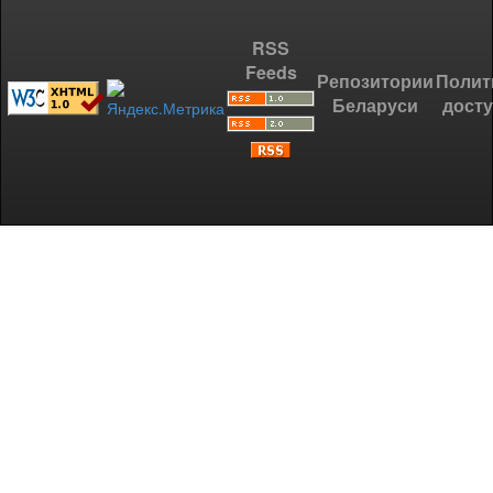
RSS
Feeds
Репозитории
Полит
Беларуси
дост