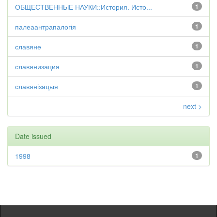
ОБЩЕСТВЕННЫЕ НАУКИ::История. Исто...
1
палеаантрапалогія
1
славяне
1
славянизация
1
славянізацыя
1
next >
Date issued
1998
1