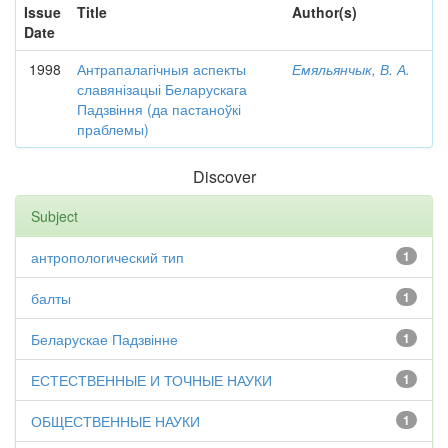
Issue
Title
Author(s)
Date
1998
Антрапалагічныя аспекты
Емяльянчык, В. А.
славянізацыі Беларускага
Падзвіння (да пастаноўкі
праблемы)
Discover
Subject
антропологический тип
1
балты
1
Беларускае Падзвінне
1
ЕСТЕСТВЕННЫЕ И ТОЧНЫЕ НАУКИ
1
ОБЩЕСТВЕННЫЕ НАУКИ
1