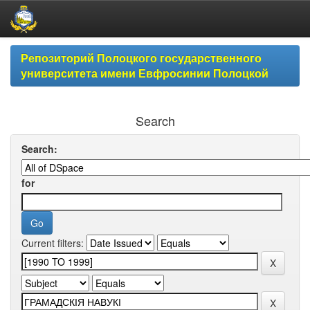
Skip
Репозиторий Полоцкого государственного
navigation
университета имени Евфросинии Полоцкой
Search
Search:
for
Current filters: