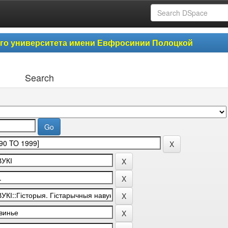
ого университета имени Евфросинии Полоцкой
Search