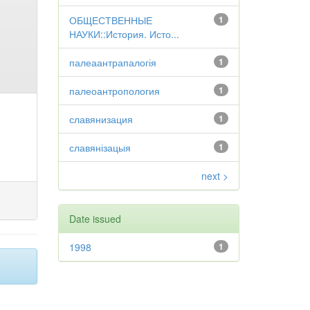
ОБЩЕСТВЕННЫЕ
1
НАУКИ::История. Исто...
палеаантрапалогія
1
палеоантропология
1
славянизация
1
славянізацыя
1
next >
Date issued
1998
1