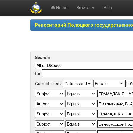
Home
Browse
Help
Skip
Репозиторий Полоцкого государственн
navigation
Search:
for
Current filters: