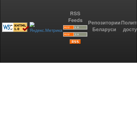
RSS
Feeds
Репозитории
Полит
Беларуси
дост