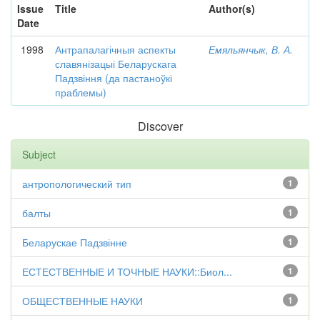
Issue
Title
Author(s)
Date
1998
Антрапалагічныя аспекты
Емяльянчык, В. А.
славянізацыі Беларускага
Падзвіння (да пастаноўкі
праблемы)
Discover
Subject
антропологический тип
1
балты
1
Беларускае Падзвінне
1
ЕСТЕСТВЕННЫЕ И ТОЧНЫЕ НАУКИ::Биол...
1
ОБЩЕСТВЕННЫЕ НАУКИ
1