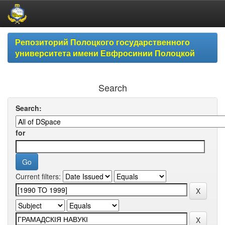
Skip
Репозиторий Полоцкого государственного
navigation
университета имени Евфросинии Полоцкой
Search
Search:
for
Current filters: