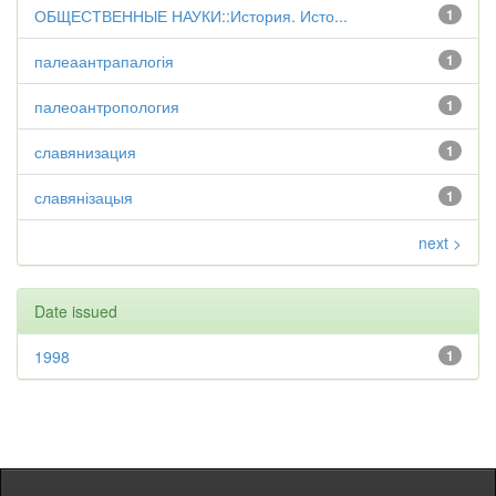
ОБЩЕСТВЕННЫЕ НАУКИ::История. Исто...
1
палеаантрапалогія
1
палеоантропология
1
славянизация
1
славянізацыя
1
next >
Date issued
1998
1