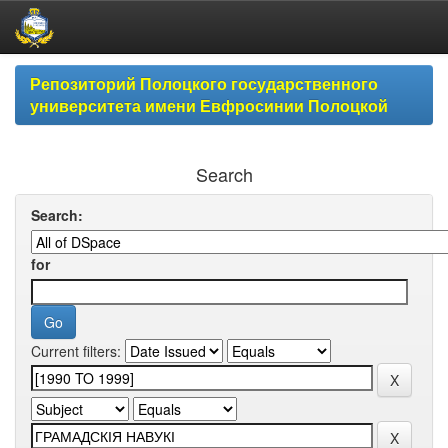
Skip
Репозиторий Полоцкого государственного
navigation
университета имени Евфросинии Полоцкой
Search
Search:
for
Current filters: