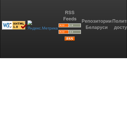
RSS
Feeds
Репозитории
Полит
Беларуси
дост