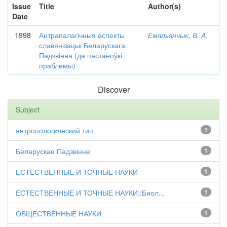
Issue
Title
Author(s)
Date
1998
Антрапалагічныя аспекты
Емяльянчык, В. А.
славянізацыі Беларускага
Падзвіння (да пастаноўкі
праблемы)
Discover
Subject
антропологический тип
1
Беларускае Падзвінне
1
ЕСТЕСТВЕННЫЕ И ТОЧНЫЕ НАУКИ
1
ЕСТЕСТВЕННЫЕ И ТОЧНЫЕ НАУКИ::Биол...
1
ОБЩЕСТВЕННЫЕ НАУКИ
1