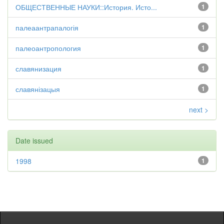
ОБЩЕСТВЕННЫЕ НАУКИ::История. Исто...
1
палеаантрапалогія
1
палеоантропология
1
славянизация
1
славянізацыя
1
next >
Date issued
1998
1