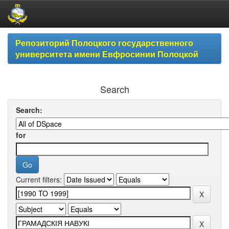
Skip
Репозиторий Полоцкого государственного
navigation
университета имени Евфросинии Полоцкой
Search
Search:
for
Current filters: