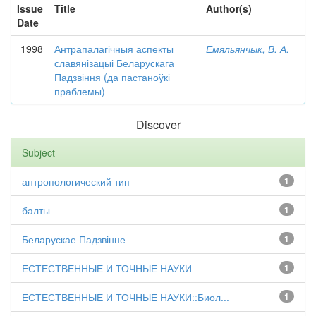
Issue
Title
Author(s)
Date
1998
Антрапалагічныя аспекты
Емяльянчык, В. А.
славянізацыі Беларускага
Падзвіння (да пастаноўкі
праблемы)
Discover
Subject
антропологический тип
1
балты
1
Беларускае Падзвінне
1
ЕСТЕСТВЕННЫЕ И ТОЧНЫЕ НАУКИ
1
ЕСТЕСТВЕННЫЕ И ТОЧНЫЕ НАУКИ::Биол...
1