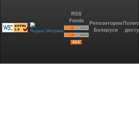
RSS
Feeds
Репозитории
Полит
Беларуси
дост