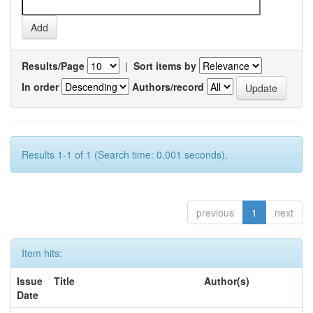
Results/Page
|
Sort items by
In order
Authors/record
Results 1-1 of 1 (Search time: 0.001 seconds).
previous
1
next
Item hits:
Issue
Title
Author(s)
Date