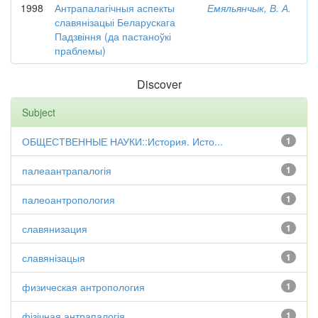
1998
Антрапалагічныя аспекты
Емяльянчык, В. А.
славянізацыі Беларускага
Падзвіння (да пастаноўкі
праблемы)
Discover
Subject
ОБЩЕСТВЕННЫЕ НАУКИ::История. Исто...
1
палеаантрапалогія
1
палеоантропология
1
славянизация
1
славянізацыя
1
физическая антропология
1
фізічная антрапалогія
1