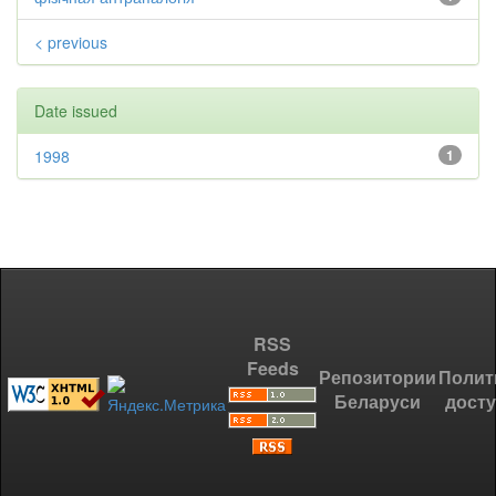
< previous
Date issued
1998
1
RSS
Feeds
Репозитории
Полит
Беларуси
дост