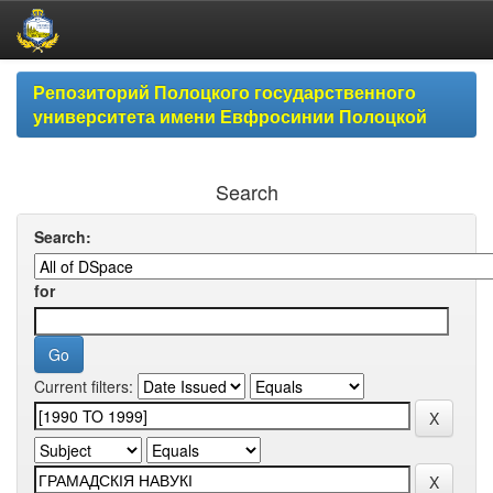
Skip
Репозиторий Полоцкого государственного
navigation
университета имени Евфросинии Полоцкой
Search
Search:
for
Current filters: