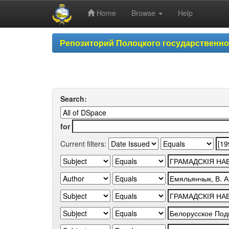
Home
Browse
Help
Skip
Репозиторий Полоцкого государственн
navigation
Search:
for
Current filters: