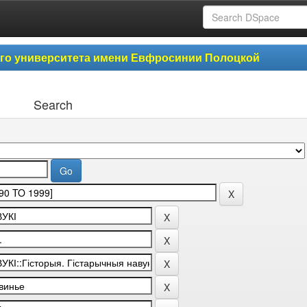
ого университета имени Евфросинии Полоцкой
Search