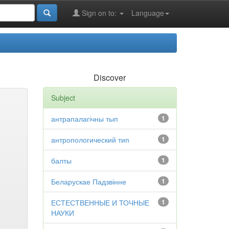
Sign on to:
Language
Discover
Subject
антрапалагічны тып
1
антропологический тип
1
балты
1
Беларускае Падзвінне
1
ЕСТЕСТВЕННЫЕ И ТОЧНЫЕ
1
НАУКИ