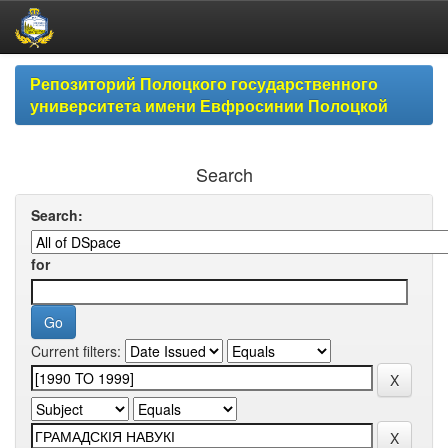
Skip
Репозиторий Полоцкого государственного
navigation
университета имени Евфросинии Полоцкой
Search
Search:
for
Current filters: