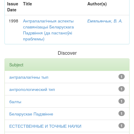
Issue
Title
Author(s)
Date
1998
Антрапалагічныя аспекты
Емяльянчык, В. А.
славянізацыі Беларускага
Падзвіння (да пастаноўкі
праблемы)
Discover
Subject
антрапалагічны тып
1
антропологический тип
1
балты
1
Беларускае Падзвінне
1
ЕСТЕСТВЕННЫЕ И ТОЧНЫЕ НАУКИ
1