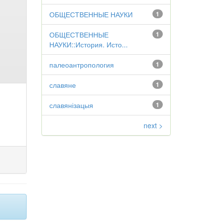
ОБЩЕСТВЕННЫЕ НАУКИ
1
ОБЩЕСТВЕННЫЕ
1
НАУКИ::История. Исто...
палеоантропология
1
славяне
1
славянізацыя
1
next >