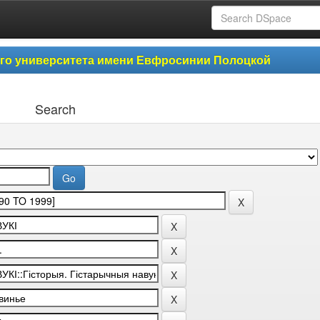
ого университета имени Евфросинии Полоцкой
Search