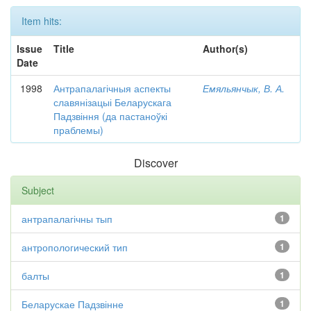
Item hits:
Issue
Title
Author(s)
Date
1998
Антрапалагічныя аспекты
Емяльянчык, В. А.
славянізацыі Беларускага
Падзвіння (да пастаноўкі
праблемы)
Discover
Subject
антрапалагічны тып
1
антропологический тип
1
балты
1
Беларускае Падзвінне
1