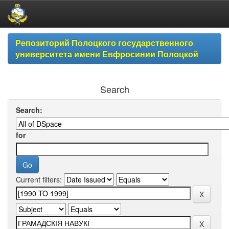
Skip
Репозиторий Полоцкого государственного
navigation
университета имени Евфросинии Полоцкой
Search
Search:
for
Current filters: