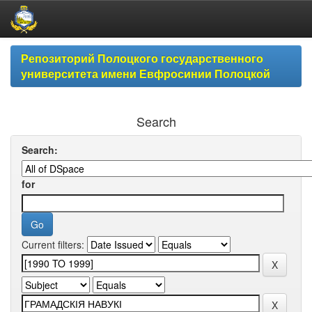
Skip
Репозиторий Полоцкого государственного
navigation
университета имени Евфросинии Полоцкой
Search
Search:
for
Current filters: