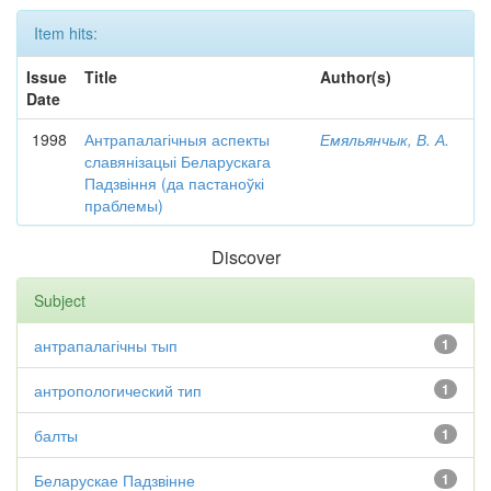
Item hits:
Issue
Title
Author(s)
Date
1998
Антрапалагічныя аспекты
Емяльянчык, В. А.
славянізацыі Беларускага
Падзвіння (да пастаноўкі
праблемы)
Discover
Subject
антрапалагічны тып
1
антропологический тип
1
балты
1
Беларускае Падзвінне
1