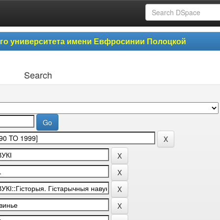
ого университета имени Евфросинии Полоцкой
Search