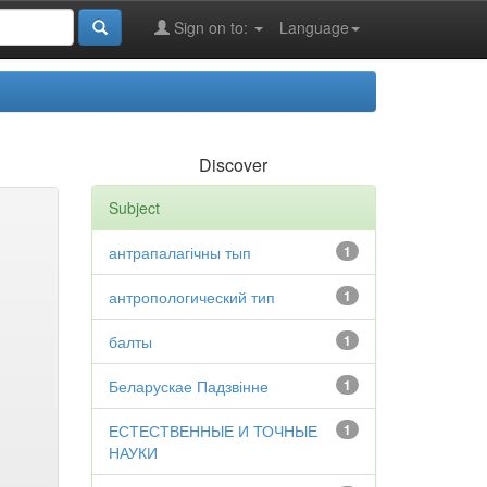
Sign on to:
Language
Discover
Subject
антрапалагічны тып
1
антропологический тип
1
балты
1
Беларускае Падзвінне
1
ЕСТЕСТВЕННЫЕ И ТОЧНЫЕ
1
НАУКИ