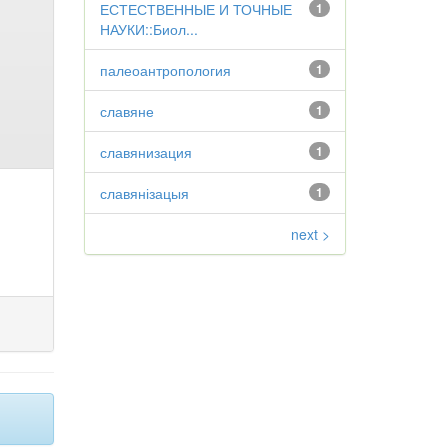
ЕСТЕСТВЕННЫЕ И ТОЧНЫЕ
1
НАУКИ::Биол...
палеоантропология
1
славяне
1
славянизация
1
славянізацыя
1
next >