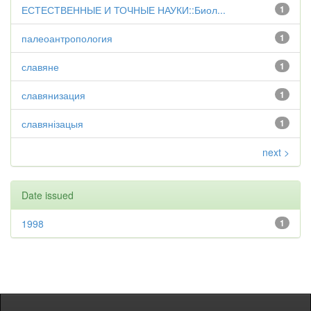
ЕСТЕСТВЕННЫЕ И ТОЧНЫЕ НАУКИ::Биол...
1
палеоантропология
1
славяне
1
славянизация
1
славянізацыя
1
next >
Date issued
1998
1