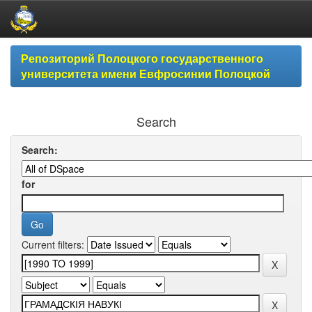
Skip
Репозиторий Полоцкого государственного
navigation
университета имени Евфросинии Полоцкой
Search
Search:
for
Current filters: