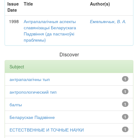
Issue
Title
Author(s)
Date
1998
Антрапалагічныя аспекты
Емяльянчык, В. А.
славянізацыі Беларускага
Падзвіння (да пастаноўкі
праблемы)
Discover
Subject
антрапалагічны тып
1
антропологический тип
1
балты
1
Беларускае Падзвінне
1
ЕСТЕСТВЕННЫЕ И ТОЧНЫЕ НАУКИ
1