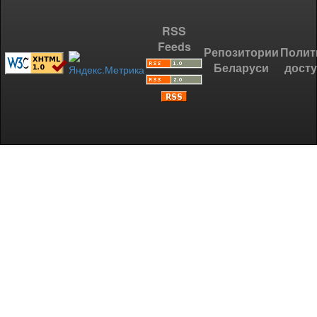
RSS
Feeds
Репозитории
Полит
Беларуси
дост