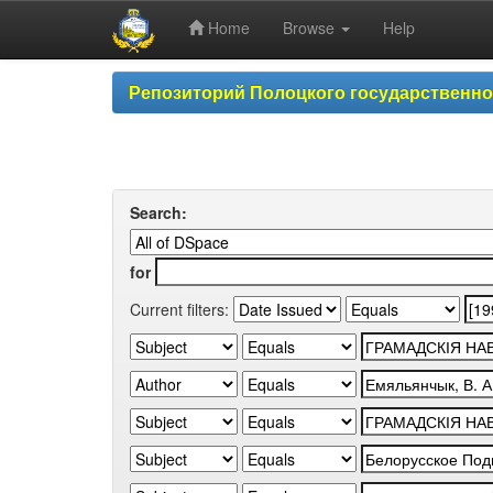
Home
Browse
Help
Skip
Репозиторий Полоцкого государственн
navigation
Search:
for
Current filters: