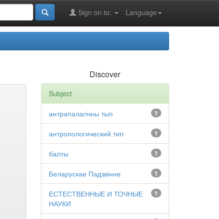
Sign on to:
Language
Discover
Subject
антрапалагічны тып
1
антропологический тип
1
балты
1
Беларускае Падзвінне
1
ЕСТЕСТВЕННЫЕ И ТОЧНЫЕ
1
НАУКИ