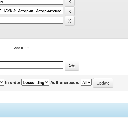
Add filters:
In order
Authors/record