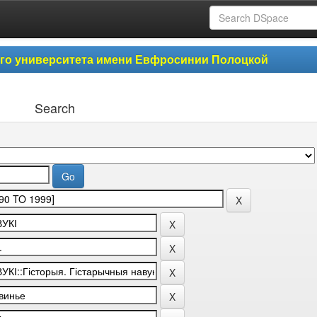
ого университета имени Евфросинии Полоцкой
Search