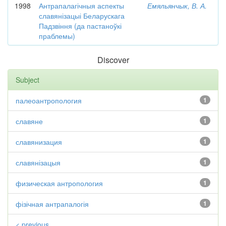
1998
Антрапалагічныя аспекты
Емяльянчык, В. А.
славянізацыі Беларускага
Падзвіння (да пастаноўкі
праблемы)
Discover
Subject
палеоантропология
1
славяне
1
славянизация
1
славянізацыя
1
физическая антропология
1
фізічная антрапалогія
1
< previous