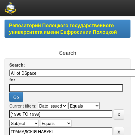
Skip
Репозиторий Полоцкого государственного
navigation
университета имени Евфросинии Полоцкой
Search
Search:
for
Current filters: