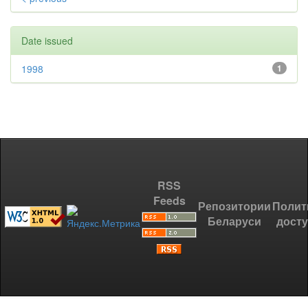
Date issued
1998
1
RSS
Feeds
Репозитории
Полит
Беларуси
дост