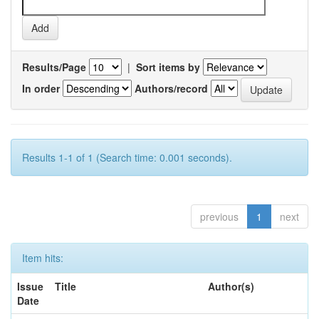
Results/Page
|
Sort items by
In order
Authors/record
Results 1-1 of 1 (Search time: 0.001 seconds).
previous
1
next
Item hits:
Issue
Title
Author(s)
Date