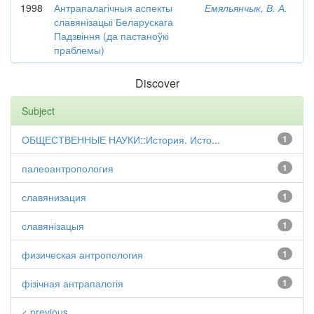
1998
Антрапалагічныя аспекты
Емяльянчык, В. А.
славянізацыі Беларускага
Падзвіння (да пастаноўкі
праблемы)
Discover
Subject
ОБЩЕСТВЕННЫЕ НАУКИ::История. Исто...
1
палеоантропология
1
славянизация
1
славянізацыя
1
физическая антропология
1
фізічная антрапалогія
1
< previous