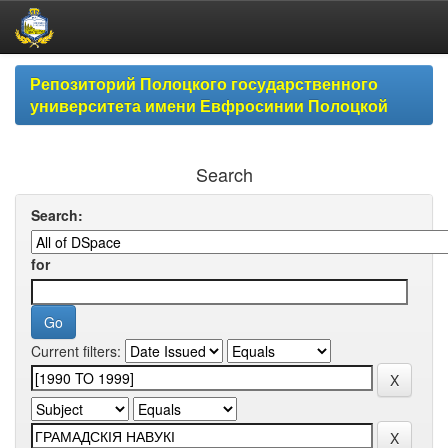
Skip
Репозиторий Полоцкого государственного
navigation
университета имени Евфросинии Полоцкой
Search
Search:
for
Current filters: