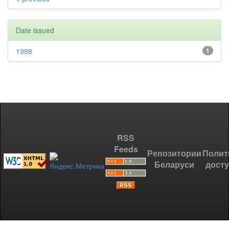
Date issued
1998
1
RSS
Feeds
Репозитории
Полит
Беларуси
дост