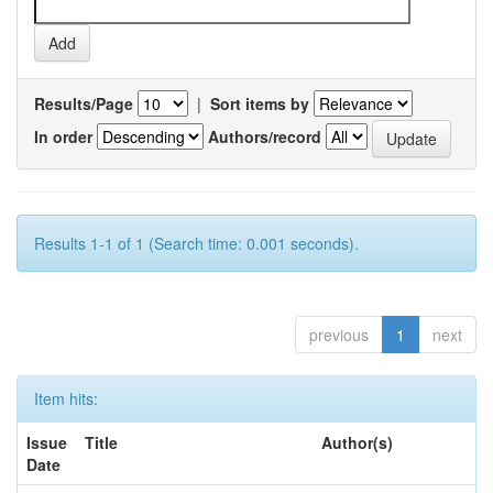
Results/Page
|
Sort items by
In order
Authors/record
Results 1-1 of 1 (Search time: 0.001 seconds).
previous
1
next
Item hits:
Issue
Title
Author(s)
Date