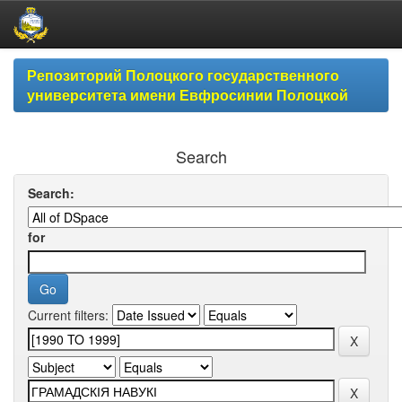
Skip
Репозиторий Полоцкого государственного
navigation
университета имени Евфросинии Полоцкой
Search
Search:
for
Current filters: