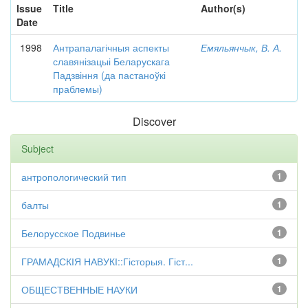
Issue
Title
Author(s)
Date
1998
Антрапалагічныя аспекты
Емяльянчык, В. А.
славянізацыі Беларускага
Падзвіння (да пастаноўкі
праблемы)
Discover
Subject
антропологический тип
1
балты
1
Белорусское Подвинье
1
ГРАМАДСКІЯ НАВУКІ::Гісторыя. Гіст...
1
ОБЩЕСТВЕННЫЕ НАУКИ
1