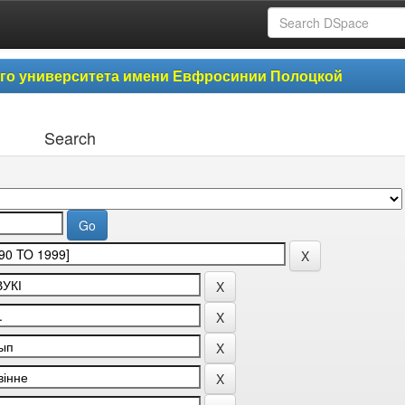
ого университета имени Евфросинии Полоцкой
Search