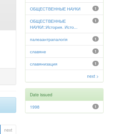
ОБЩЕСТВЕННЫЕ НАУКИ
1
ОБЩЕСТВЕННЫЕ
1
НАУКИ::История. Исто...
палеаантрапалогія
1
славяне
1
славянизация
1
next >
Date issued
1998
1
next