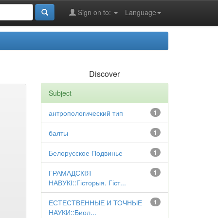
Sign on to:
Language
Discover
Subject
антропологический тип
1
балты
1
Белорусское Подвинье
1
ГРАМАДСКІЯ
1
НАВУКІ::Гісторыя. Гіст...
ЕСТЕСТВЕННЫЕ И ТОЧНЫЕ
1
НАУКИ::Биол...