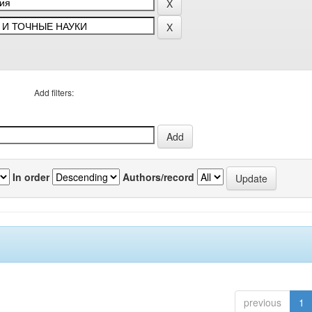
Add filters:
In order
Authors/record
previous
1