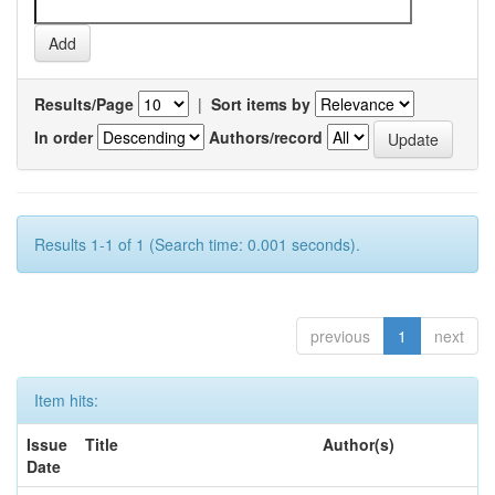
Results/Page
|
Sort items by
In order
Authors/record
Results 1-1 of 1 (Search time: 0.001 seconds).
previous
1
next
Item hits:
Issue
Title
Author(s)
Date