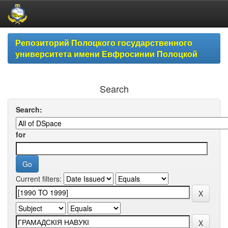
Skip
Репозиторий Полоцкого государственного
navigation
университета имени Евфросинии Полоцкой
Search
Search:
for
Current filters: