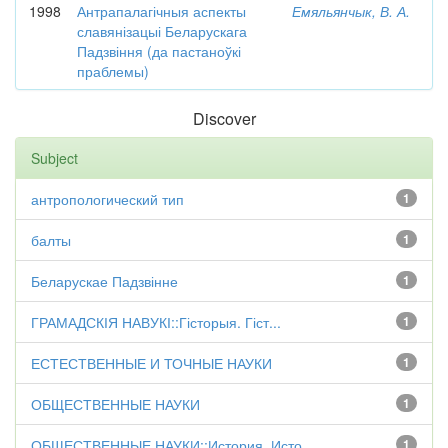
1998
Антрапалагічныя аспекты
Емяльянчык, В. А.
славянізацыі Беларускага
Падзвіння (да пастаноўкі
праблемы)
Discover
Subject
антропологический тип
1
балты
1
Беларускае Падзвінне
1
ГРАМАДСКІЯ НАВУКІ::Гісторыя. Гіст...
1
ЕСТЕСТВЕННЫЕ И ТОЧНЫЕ НАУКИ
1
ОБЩЕСТВЕННЫЕ НАУКИ
1
ОБЩЕСТВЕННЫЕ НАУКИ::История. Исто...
1