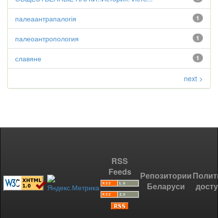
палеаантрапалогія
1
палеоантропология
1
славяне
1
next >
RSS
Feeds
Репозитории
Полит
Беларуси
дост