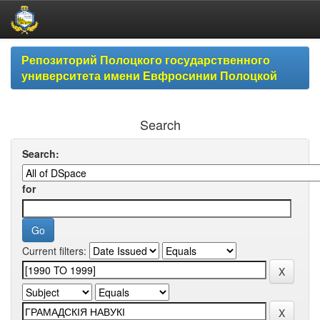
Skip
Репозиторий Полоцкого государственного
navigation
университета имени Евфросинии Полоцкой
Search
Search:
for
Current filters: