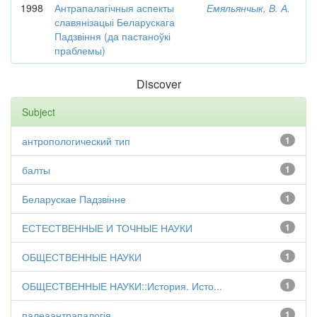
1998
Антрапалагічныя аспекты
Емяльянчык, В. А.
славянізацыі Беларускага
Падзвіння (да пастаноўкі
праблемы)
Discover
Subject
антропологический тип
1
балты
1
Беларускае Падзвінне
1
ЕСТЕСТВЕННЫЕ И ТОЧНЫЕ НАУКИ
1
ОБЩЕСТВЕННЫЕ НАУКИ
1
ОБЩЕСТВЕННЫЕ НАУКИ::История. Исто...
1
палеаантрапалогія
1