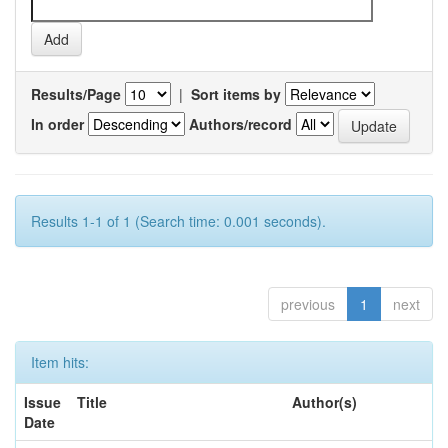
Results/Page
|
Sort items by
In order
Authors/record
Results 1-1 of 1 (Search time: 0.001 seconds).
previous
1
next
Item hits:
Issue
Title
Author(s)
Date