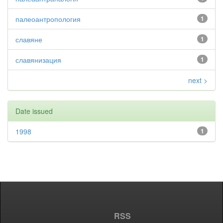
палеоантропология
1
славяне
1
славянизация
1
next >
Date issued
1998
1
RSS