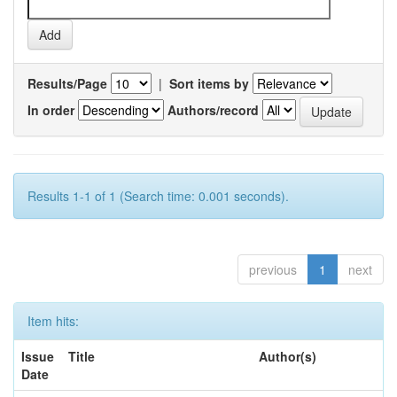
Results/Page
|
Sort items by
In order
Authors/record
Results 1-1 of 1 (Search time: 0.001 seconds).
previous
1
next
Item hits:
Issue
Title
Author(s)
Date