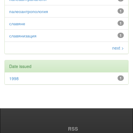
палеоантропология
1
славяне
1
славянизация
1
next >
Date issued
1998
1
RSS