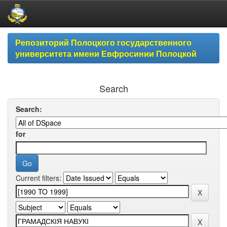
Skip
Репозиторий Полоцкого государственного
navigation
университета имени Евфросинии Полоцкой
Search
Search:
for
Current filters: