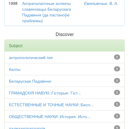
1998
Антрапалагічныя аспекты
Емяльянчык, В. А.
славянізацыі Беларускага
Падзвіння (да пастаноўкі
праблемы)
Discover
Subject
антропологический тип
1
балты
1
Беларускае Падзвінне
1
ГРАМАДСКІЯ НАВУКІ::Гісторыя. Гіст...
1
ЕСТЕСТВЕННЫЕ И ТОЧНЫЕ НАУКИ::Биол...
1
ОБЩЕСТВЕННЫЕ НАУКИ::История. Исто...
1
палеаантрапалогія
1