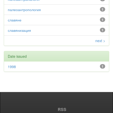
палеоантропология
1
славяне
1
славянизация
1
next >
Date issued
1998
1
RSS