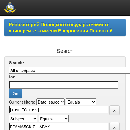
Skip
Репозиторий Полоцкого государственного
navigation
университета имени Евфросинии Полоцкой
Search
Search:
for
Current filters: