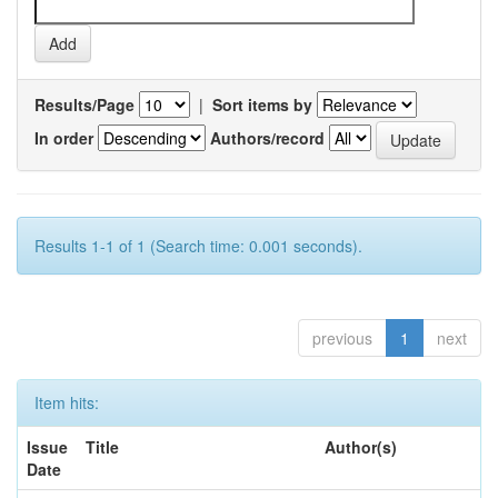
Results/Page
|
Sort items by
In order
Authors/record
Results 1-1 of 1 (Search time: 0.001 seconds).
previous
1
next
Item hits:
Issue
Title
Author(s)
Date