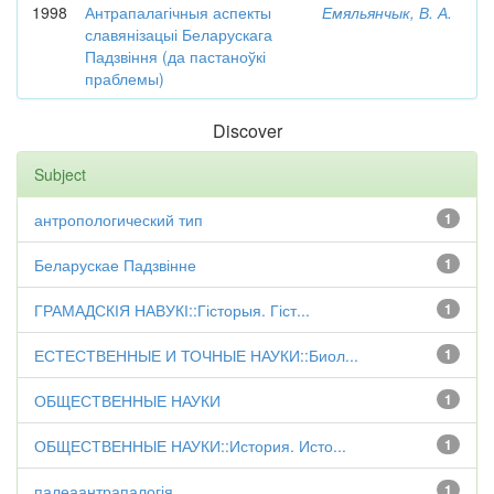
1998
Антрапалагічныя аспекты
Емяльянчык, В. А.
славянізацыі Беларускага
Падзвіння (да пастаноўкі
праблемы)
Discover
Subject
антропологический тип
1
Беларускае Падзвінне
1
ГРАМАДСКІЯ НАВУКІ::Гісторыя. Гіст...
1
ЕСТЕСТВЕННЫЕ И ТОЧНЫЕ НАУКИ::Биол...
1
ОБЩЕСТВЕННЫЕ НАУКИ
1
ОБЩЕСТВЕННЫЕ НАУКИ::История. Исто...
1
палеаантрапалогія
1