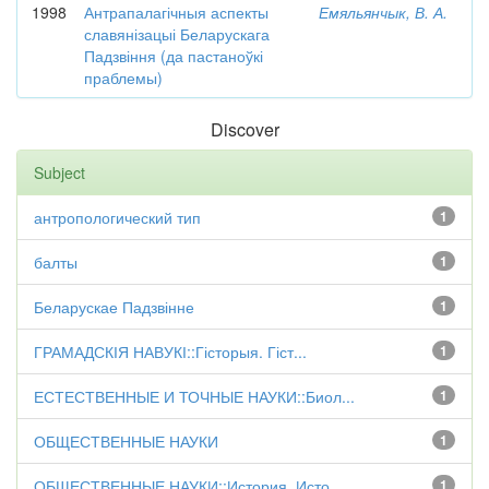
1998
Антрапалагічныя аспекты
Емяльянчык, В. А.
славянізацыі Беларускага
Падзвіння (да пастаноўкі
праблемы)
Discover
Subject
антропологический тип
1
балты
1
Беларускае Падзвінне
1
ГРАМАДСКІЯ НАВУКІ::Гісторыя. Гіст...
1
ЕСТЕСТВЕННЫЕ И ТОЧНЫЕ НАУКИ::Биол...
1
ОБЩЕСТВЕННЫЕ НАУКИ
1
ОБЩЕСТВЕННЫЕ НАУКИ::История. Исто...
1