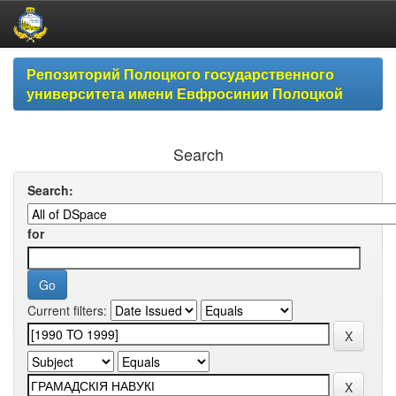
Skip
Репозиторий Полоцкого государственного
navigation
университета имени Евфросинии Полоцкой
Search
Search:
for
Current filters: