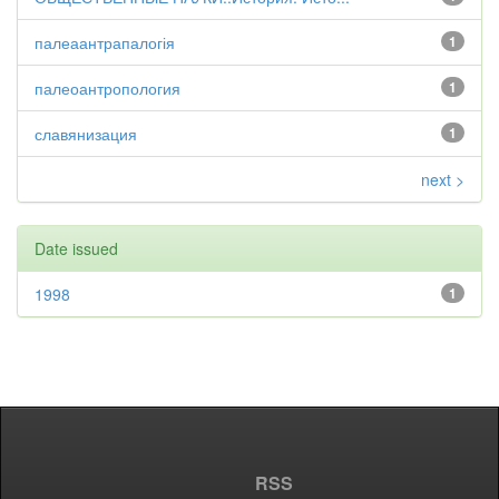
палеаантрапалогія
1
палеоантропология
1
славянизация
1
next >
Date issued
1998
1
RSS