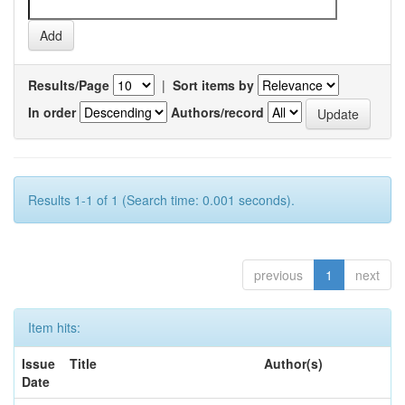
Results/Page
|
Sort items by
In order
Authors/record
Results 1-1 of 1 (Search time: 0.001 seconds).
previous
1
next
Item hits:
Issue
Title
Author(s)
Date