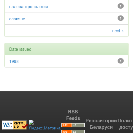
палеоантропология
1
славяне
1
next >
Date issued
1998
1
RSS
Feeds
Репозитории
Полит
Беларуси
дост