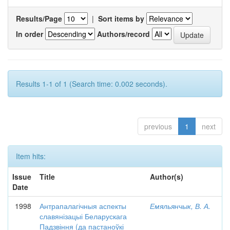
Results/Page
|
Sort items by
In order
Authors/record
Results 1-1 of 1 (Search time: 0.002 seconds).
previous
1
next
Item hits:
Issue
Title
Author(s)
Date
1998
Антрапалагічныя аспекты
Емяльянчык, В. А.
славянізацыі Беларускага
Падзвіння (да пастаноўкі