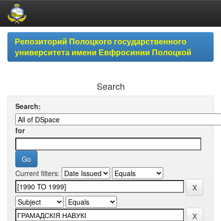
Skip
Репозиторий Полоцкого государственного
navigation
университета имени Евфросинии Полоцкой
Search
Search:
for
Current filters: