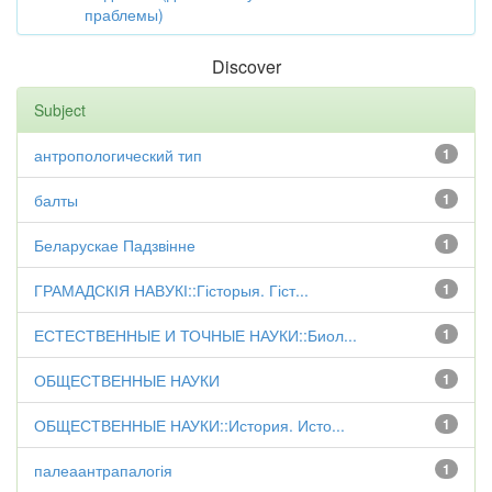
праблемы)
Discover
Subject
антропологический тип
1
балты
1
Беларускае Падзвінне
1
ГРАМАДСКІЯ НАВУКІ::Гісторыя. Гіст...
1
ЕСТЕСТВЕННЫЕ И ТОЧНЫЕ НАУКИ::Биол...
1
ОБЩЕСТВЕННЫЕ НАУКИ
1
ОБЩЕСТВЕННЫЕ НАУКИ::История. Исто...
1
палеаантрапалогія
1