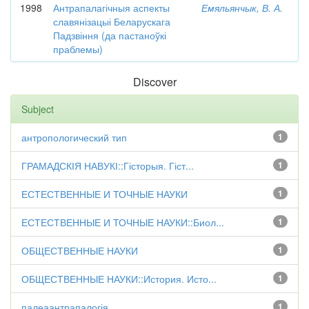
1998
Антрапалагічныя аспекты
Емяльянчык, В. А.
славянізацыі Беларускага
Падзвіння (да пастаноўкі
праблемы)
Discover
Subject
антропологический тип
1
ГРАМАДСКІЯ НАВУКІ::Гісторыя. Гіст...
1
ЕСТЕСТВЕННЫЕ И ТОЧНЫЕ НАУКИ
1
ЕСТЕСТВЕННЫЕ И ТОЧНЫЕ НАУКИ::Биол...
1
ОБЩЕСТВЕННЫЕ НАУКИ
1
ОБЩЕСТВЕННЫЕ НАУКИ::История. Исто...
1
палеаантрапалогія
1