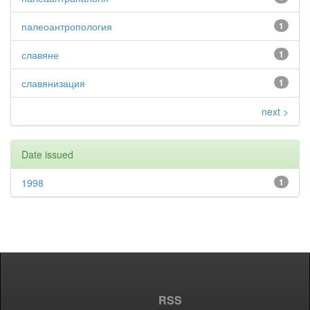
палеоантропология
1
славяне
1
славянизация
1
next >
Date issued
1998
1
RSS