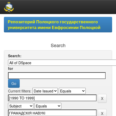
Skip
Репозиторий Полоцкого государственного
navigation
университета имени Евфросинии Полоцкой
Search
Search:
for
Current filters: