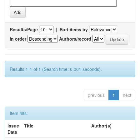
Results/Page
|
Sort items by
In order
Authors/record
Results 1-1 of 1 (Search time: 0.001 seconds).
previous
1
next
Item hits:
Issue
Title
Author(s)
Date