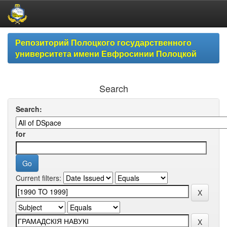
Skip
Репозиторий Полоцкого государственного
navigation
университета имени Евфросинии Полоцкой
Search
Search:
for
Current filters: