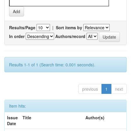
Results/Page
|
Sort items by
In order
Authors/record
Results 1-1 of 1 (Search time: 0.001 seconds).
previous
1
next
Item hits:
Issue
Title
Author(s)
Date