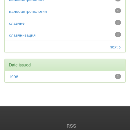
палеоантропология
1
славяне
1
славянизация
1
next >
Date issued
1998
1
RSS