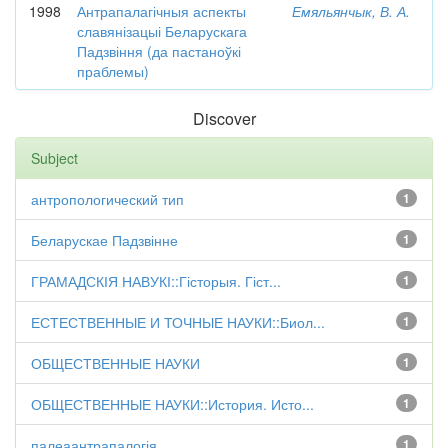
1998
Антрапалагічныя аспекты
Емяльянчык, В. А.
славянізацыі Беларускага
Падзвіння (да пастаноўкі
праблемы)
Discover
Subject
антропологический тип
1
Беларускае Падзвінне
1
ГРАМАДСКІЯ НАВУКІ::Гісторыя. Гіст...
1
ЕСТЕСТВЕННЫЕ И ТОЧНЫЕ НАУКИ::Биол...
1
ОБЩЕСТВЕННЫЕ НАУКИ
1
ОБЩЕСТВЕННЫЕ НАУКИ::История. Исто...
1
палеаантрапалогія
1