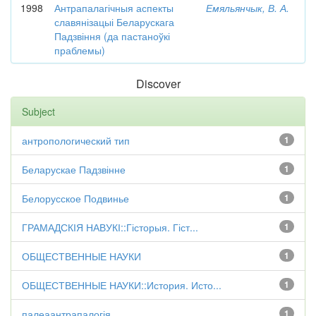
1998
Антрапалагічныя аспекты
Емяльянчык, В. А.
славянізацыі Беларускага
Падзвіння (да пастаноўкі
праблемы)
Discover
Subject
антропологический тип
1
Беларускае Падзвінне
1
Белорусское Подвинье
1
ГРАМАДСКІЯ НАВУКІ::Гісторыя. Гіст...
1
ОБЩЕСТВЕННЫЕ НАУКИ
1
ОБЩЕСТВЕННЫЕ НАУКИ::История. Исто...
1
палеаантрапалогія
1