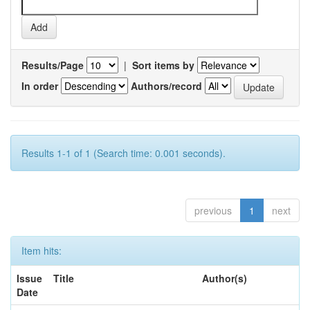
Results/Page
|
Sort items by
In order
Authors/record
Results 1-1 of 1 (Search time: 0.001 seconds).
previous
1
next
Item hits:
Issue
Title
Author(s)
Date