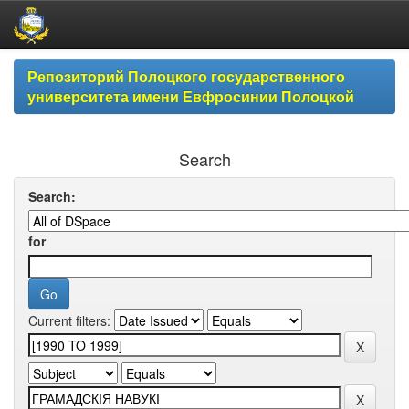
Skip
Репозиторий Полоцкого государственного
navigation
университета имени Евфросинии Полоцкой
Search
Search:
for
Current filters: