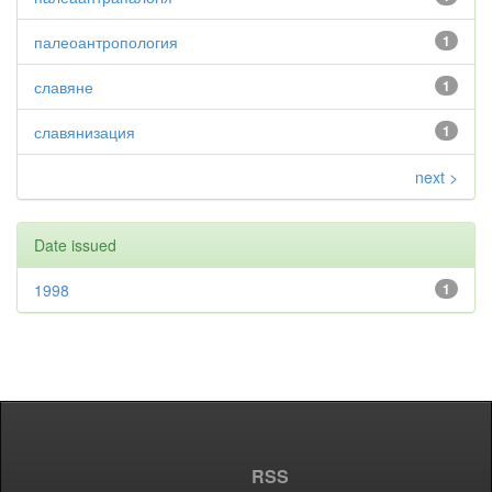
палеоантропология
1
славяне
1
славянизация
1
next >
Date issued
1998
1
RSS