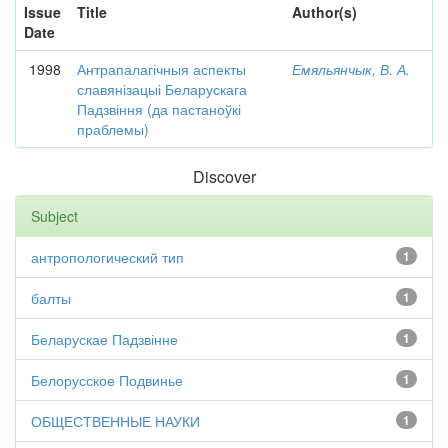
Issue
Title
Author(s)
Date
1998
Антрапалагічныя аспекты
Емяльянчык, В. А.
славянізацыі Беларускага
Падзвіння (да пастаноўкі
праблемы)
Discover
Subject
антропологический тип
1
балты
1
Беларускае Падзвінне
1
Белорусское Подвинье
1
ОБЩЕСТВЕННЫЕ НАУКИ
1