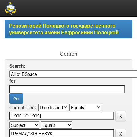
Skip
Репозиторий Полоцкого государственного
navigation
университета имени Евфросинии Полоцкой
Search
Search:
for
Current filters: