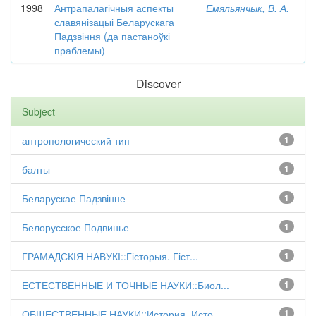
1998
Антрапалагічныя аспекты
Емяльянчык, В. А.
славянізацыі Беларускага
Падзвіння (да пастаноўкі
праблемы)
Discover
Subject
антропологический тип
1
балты
1
Беларускае Падзвінне
1
Белорусское Подвинье
1
ГРАМАДСКІЯ НАВУКІ::Гісторыя. Гіст...
1
ЕСТЕСТВЕННЫЕ И ТОЧНЫЕ НАУКИ::Биол...
1
ОБЩЕСТВЕННЫЕ НАУКИ::История. Исто...
1