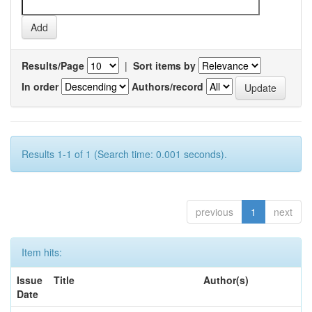
Results/Page
|
Sort items by
In order
Authors/record
Results 1-1 of 1 (Search time: 0.001 seconds).
previous
1
next
Item hits:
Issue
Title
Author(s)
Date