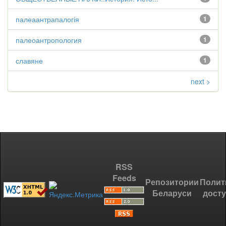
палеаантрапалогія
1
палеоантропология
1
славяне
1
next >
RSS
Feeds
Репозитории
Полит
Беларуси
дост