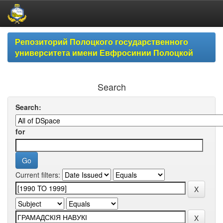
Skip
Репозиторий Полоцкого государственного
navigation
университета имени Евфросинии Полоцкой
Search
Search:
for
Current filters: