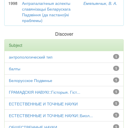
1998
Антрапалагічныя аспекты
Емяльянчык, В. А.
славянізацыі Беларускага
Падзвіння (да пастаноўкі
праблемы)
Discover
Subject
антропологический тип
1
балты
1
Белорусское Подвинье
1
ГРАМАДСКІЯ НАВУКІ::Гісторыя. Гіст...
1
ЕСТЕСТВЕННЫЕ И ТОЧНЫЕ НАУКИ
1
ЕСТЕСТВЕННЫЕ И ТОЧНЫЕ НАУКИ::Биол...
1
ОБЩЕСТВЕННЫЕ НАУКИ
1