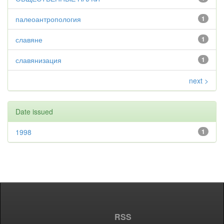
палеоантропология
1
славяне
1
славянизация
1
next >
Date issued
1998
1
RSS