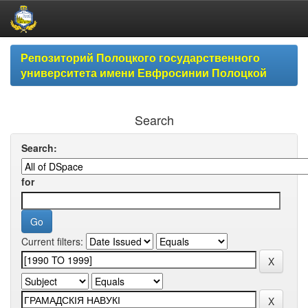
Skip
Репозиторий Полоцкого государственного
navigation
университета имени Евфросинии Полоцкой
Search
Search:
for
Current filters: