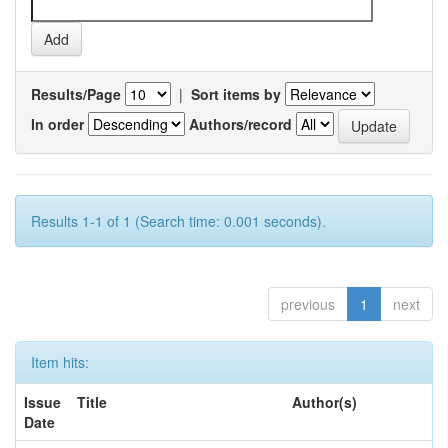
Results/Page
|
Sort items by
In order
Authors/record
Results 1-1 of 1 (Search time: 0.001 seconds).
previous
1
next
Item hits:
Issue
Title
Author(s)
Date