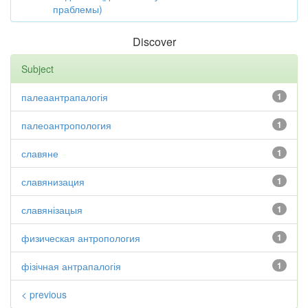
праблемы)
Discover
Subject
палеаантрапалогія
1
палеоантропология
1
славяне
1
славянизация
1
славянізацыя
1
физическая антропология
1
фізічная антрапалогія
1
< previous