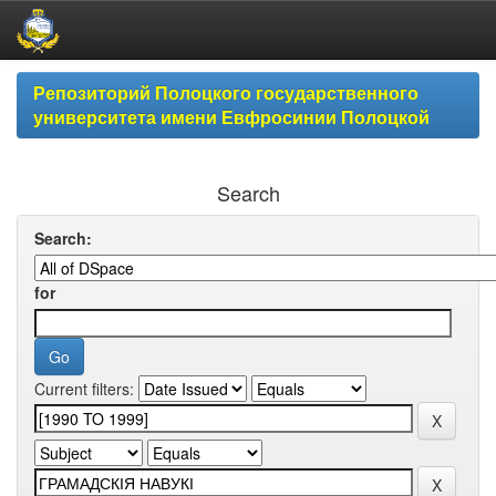
Skip
Репозиторий Полоцкого государственного
navigation
университета имени Евфросинии Полоцкой
Search
Search:
for
Current filters: