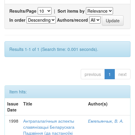
Results/Page
|
Sort items by
In order
Authors/record
Results 1-1 of 1 (Search time: 0.001 seconds).
previous
1
next
Item hits:
Issue
Title
Author(s)
Date
1998
Антрапалагічныя аспекты
Емяльянчык, В. А.
славянізацыі Беларускага
Падзвіння (да пастаноўкі