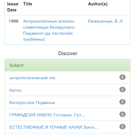
Issue
Title
Author(s)
Date
1998
Антрапалагічныя аспекты
Емяльянчык, В. А.
славянізацыі Беларускага
Падзвіння (да пастаноўкі
праблемы)
Discover
Subject
антропологический тип
1
балты
1
Белорусское Подвинье
1
ГРАМАДСКІЯ НАВУКІ::Гісторыя. Гіст...
1
ЕСТЕСТВЕННЫЕ И ТОЧНЫЕ НАУКИ::Биол...
1