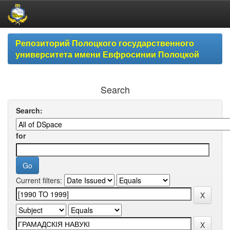
Skip
Репозиторий Полоцкого государственного
navigation
университета имени Евфросинии Полоцкой
Search
Search:
for
Current filters: