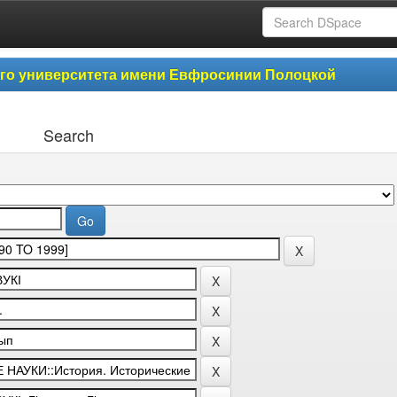
ого университета имени Евфросинии Полоцкой
Search