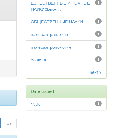
ЕСТЕСТВЕННЫЕ И ТОЧНЫЕ
1
НАУКИ::Биол...
ОБЩЕСТВЕННЫЕ НАУКИ
1
палеаантрапалогія
1
палеоантропология
1
славяне
1
next >
Date issued
1998
1
next