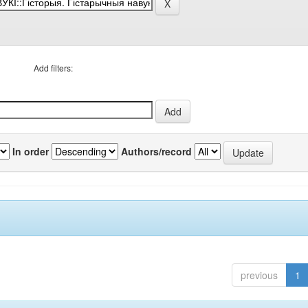
Add filters:
In order
Authors/record
previous
1