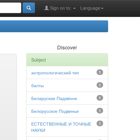
Sign on to:
Language
Discover
Subject
антропологический тип
1
балты
1
Беларускае Падзвінне
1
Белорусское Подвинье
1
ЕСТЕСТВЕННЫЕ И ТОЧНЫЕ
1
НАУКИ