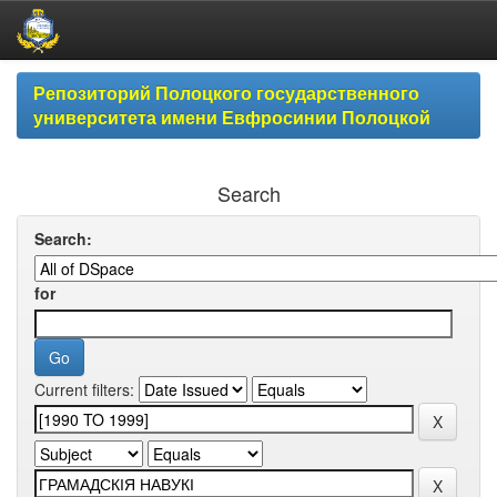
Skip
Репозиторий Полоцкого государственного
navigation
университета имени Евфросинии Полоцкой
Search
Search:
for
Current filters: