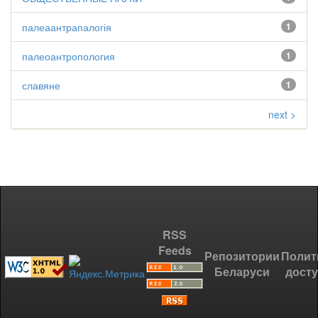
палеаантрапалогія
1
палеоантропология
1
славяне
1
next >
RSS
Feeds
Репозитории
Полит
Беларуси
дост