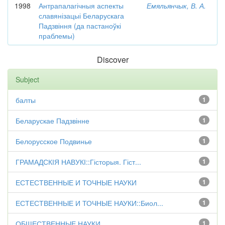
1998
Антрапалагічныя аспекты
Емяльянчык, В. А.
славянізацыі Беларускага
Падзвіння (да пастаноўкі
праблемы)
Discover
Subject
балты
1
Беларускае Падзвінне
1
Белорусское Подвинье
1
ГРАМАДСКІЯ НАВУКІ::Гісторыя. Гіст...
1
ЕСТЕСТВЕННЫЕ И ТОЧНЫЕ НАУКИ
1
ЕСТЕСТВЕННЫЕ И ТОЧНЫЕ НАУКИ::Биол...
1
ОБЩЕСТВЕННЫЕ НАУКИ
1