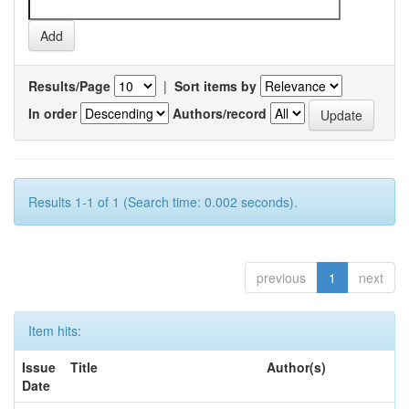
Results/Page
|
Sort items by
In order
Authors/record
Results 1-1 of 1 (Search time: 0.002 seconds).
previous
1
next
Item hits:
Issue
Title
Author(s)
Date