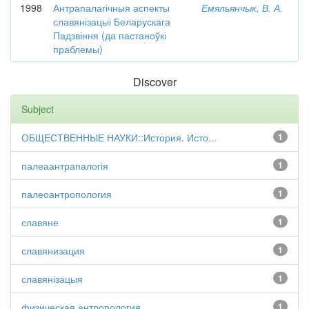
1998
Антрапалагічныя аспекты
Емяльянчык, В. А.
славянізацыі Беларускага
Падзвіння (да пастаноўкі
праблемы)
Discover
Subject
ОБЩЕСТВЕННЫЕ НАУКИ::История. Исто...
1
палеаантрапалогія
1
палеоантропология
1
славяне
1
славянизация
1
славянізацыя
1
физическая антропология
1