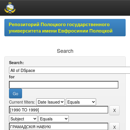
Skip
Репозиторий Полоцкого государственного
navigation
университета имени Евфросинии Полоцкой
Search
Search:
for
Current filters: