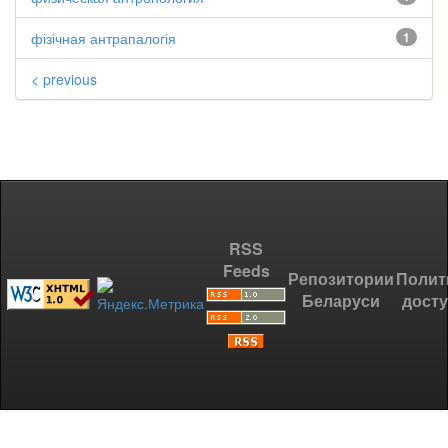
фізічная антрапалогія
1
< previous
RSS
Feeds
Репозитории
Полит
Беларуси
дост