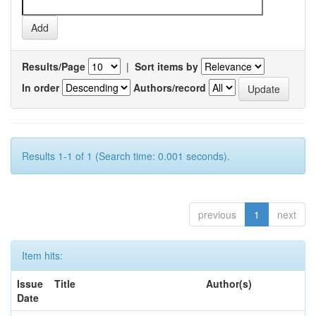
Results/Page
|
Sort items by
In order
Authors/record
Results 1-1 of 1 (Search time: 0.001 seconds).
previous
1
next
Item hits:
Issue
Title
Author(s)
Date