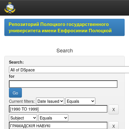
Skip
Репозиторий Полоцкого государственного
navigation
университета имени Евфросинии Полоцкой
Search
Search:
for
Current filters: