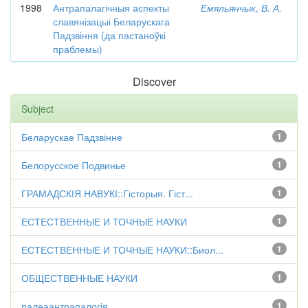
1998
Антрапалагічныя аспекты
Емяльянчык, В. А.
славянізацыі Беларускага
Падзвіння (да пастаноўкі
праблемы)
Discover
Subject
Беларускае Падзвінне
1
Белорусское Подвинье
1
ГРАМАДСКІЯ НАВУКІ::Гісторыя. Гіст...
1
ЕСТЕСТВЕННЫЕ И ТОЧНЫЕ НАУКИ
1
ЕСТЕСТВЕННЫЕ И ТОЧНЫЕ НАУКИ::Биол...
1
ОБЩЕСТВЕННЫЕ НАУКИ
1
палеаантрапалогія
1