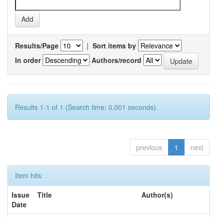
Results/Page
|
Sort items by
In order
Authors/record
Results 1-1 of 1 (Search time: 0.001 seconds).
previous
1
next
Item hits:
Issue
Title
Author(s)
Date