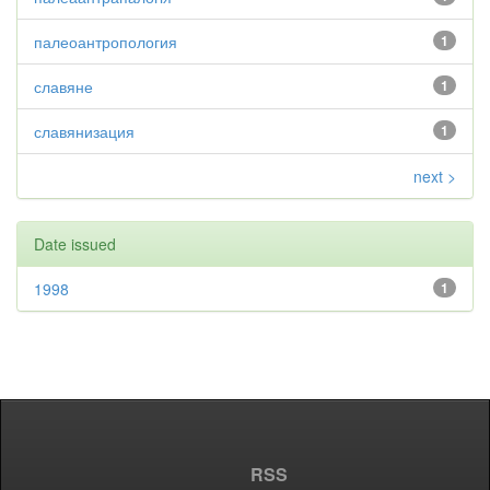
палеоантропология
1
славяне
1
славянизация
1
next >
Date issued
1998
1
RSS