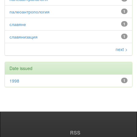
палеоантропология
1
славяне
1
славянизация
1
next >
Date issued
1998
1
RSS