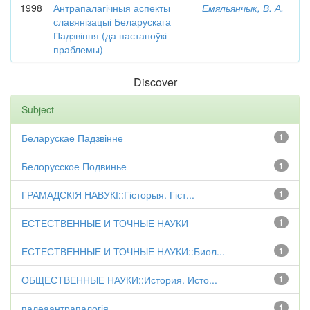
1998
Антрапалагічныя аспекты
Емяльянчык, В. А.
славянізацыі Беларускага
Падзвіння (да пастаноўкі
праблемы)
Discover
Subject
Беларускае Падзвінне
1
Белорусское Подвинье
1
ГРАМАДСКІЯ НАВУКІ::Гісторыя. Гіст...
1
ЕСТЕСТВЕННЫЕ И ТОЧНЫЕ НАУКИ
1
ЕСТЕСТВЕННЫЕ И ТОЧНЫЕ НАУКИ::Биол...
1
ОБЩЕСТВЕННЫЕ НАУКИ::История. Исто...
1
палеаантрапалогія
1