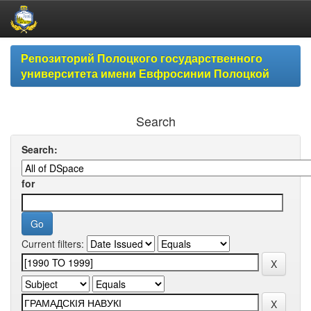
Skip
Репозиторий Полоцкого государственного
navigation
университета имени Евфросинии Полоцкой
Search
Search:
for
Current filters: