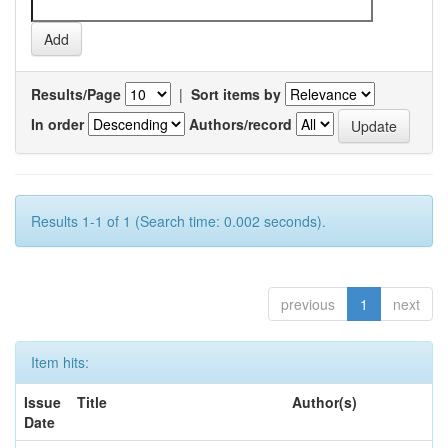
Results/Page
|
Sort items by
In order
Authors/record
Results 1-1 of 1 (Search time: 0.002 seconds).
previous
1
next
Item hits:
Issue
Title
Author(s)
Date