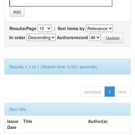
Results/Page
|
Sort items by
In order
Authors/record
Results 1-1 of 1 (Search time: 0.001 seconds).
previous
1
next
Item hits:
Issue
Title
Author(s)
Date