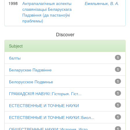
1998
Антрапалагічныя аспекты
Емяльянчык, В. А.
славянізацыі Беларускага
Падзвіння (да пастаноўкі
праблемы)
Discover
Subject
балты
1
Беларускае Падзвінне
1
Белорусское Подвинье
1
ГРАМАДСКІЯ НАВУКІ::Гісторыя. Гіст...
1
ЕСТЕСТВЕННЫЕ И ТОЧНЫЕ НАУКИ
1
ЕСТЕСТВЕННЫЕ И ТОЧНЫЕ НАУКИ::Биол...
1
ОБЩЕСТВЕННЫЕ НАУКИ::История. Исто...
1