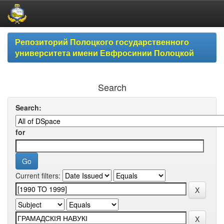
Skip
Репозиторий Полоцкого государственного
navigation
университета имени Евфросинии Полоцкой
Search
Search:
for
Current filters: