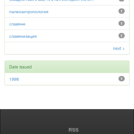
палеоантропология
1
славяне
1
славянизация
1
next >
Date issued
1998
1
RSS