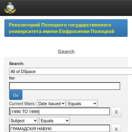
Skip
Репозиторий Полоцкого государственного
navigation
университета имени Евфросинии Полоцкой
Search
Search:
for
Current filters: