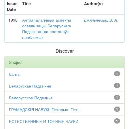
Issue
Title
Author(s)
Date
1998
Антрапалагічныя аспекты
Емяльянчык, В. А.
славянізацыі Беларускага
Падзвіння (да пастаноўкі
праблемы)
Discover
Subject
балты
1
Беларускае Падзвінне
1
Белорусское Подвинье
1
ГРАМАДСКІЯ НАВУКІ::Гісторыя. Гіст...
1
ЕСТЕСТВЕННЫЕ И ТОЧНЫЕ НАУКИ
1