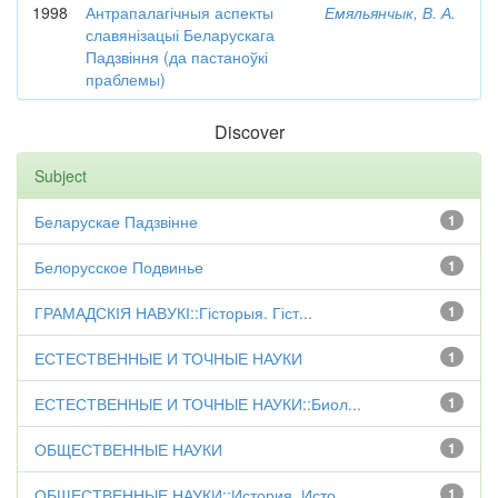
1998
Антрапалагічныя аспекты
Емяльянчык, В. А.
славянізацыі Беларускага
Падзвіння (да пастаноўкі
праблемы)
Discover
Subject
Беларускае Падзвінне
1
Белорусское Подвинье
1
ГРАМАДСКІЯ НАВУКІ::Гісторыя. Гіст...
1
ЕСТЕСТВЕННЫЕ И ТОЧНЫЕ НАУКИ
1
ЕСТЕСТВЕННЫЕ И ТОЧНЫЕ НАУКИ::Биол...
1
ОБЩЕСТВЕННЫЕ НАУКИ
1
ОБЩЕСТВЕННЫЕ НАУКИ::История. Исто...
1