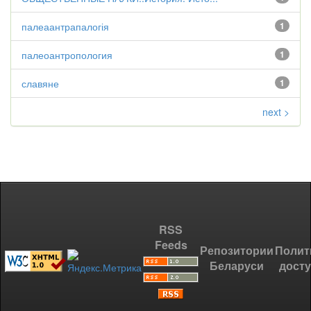
палеаантрапалогія
1
палеоантропология
1
славяне
1
next >
RSS
Feeds
Репозитории
Полит
Беларуси
дост