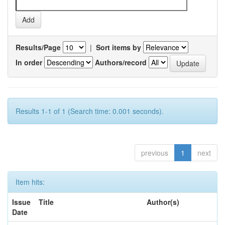
Results/Page
|
Sort items by
In order
Authors/record
Results 1-1 of 1 (Search time: 0.001 seconds).
previous
1
next
Item hits:
Issue
Title
Author(s)
Date