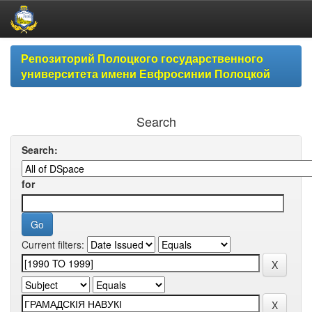
Skip
Репозиторий Полоцкого государственного
navigation
университета имени Евфросинии Полоцкой
Search
Search:
for
Current filters: