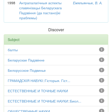
1998
Антрапалагічныя аспекты
Емяльянчык, В. А.
славянізацыі Беларускага
Падзвіння (да пастаноўкі
праблемы)
Discover
Subject
балты
1
Беларускае Падзвінне
1
Белорусское Подвинье
1
ГРАМАДСКІЯ НАВУКІ::Гісторыя. Гіст...
1
ЕСТЕСТВЕННЫЕ И ТОЧНЫЕ НАУКИ
1
ЕСТЕСТВЕННЫЕ И ТОЧНЫЕ НАУКИ::Биол...
1
ОБЩЕСТВЕННЫЕ НАУКИ
1