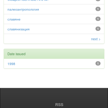
палеоантропология
1
славяне
1
славянизация
1
next >
Date issued
1998
1
RSS