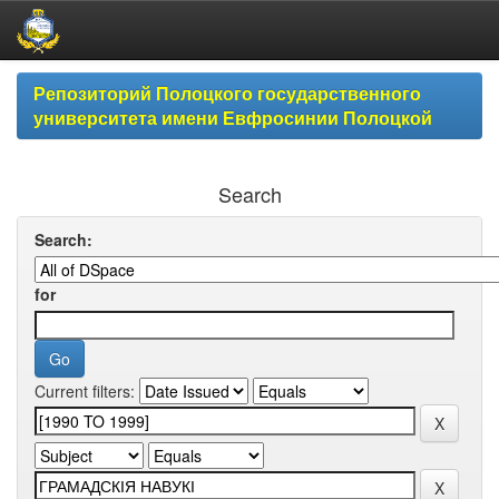
Skip
Репозиторий Полоцкого государственного
navigation
университета имени Евфросинии Полоцкой
Search
Search:
for
Current filters: