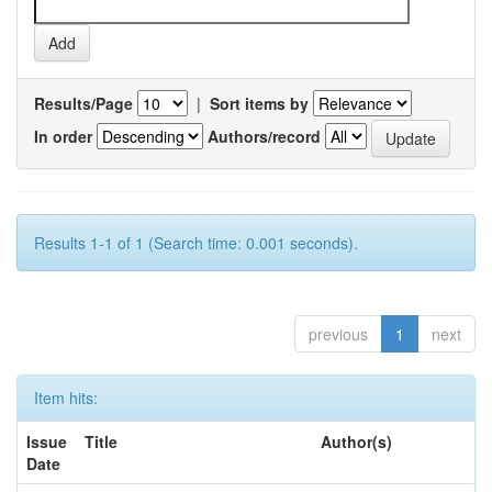
Results/Page
|
Sort items by
In order
Authors/record
Results 1-1 of 1 (Search time: 0.001 seconds).
previous
1
next
Item hits:
Issue
Title
Author(s)
Date